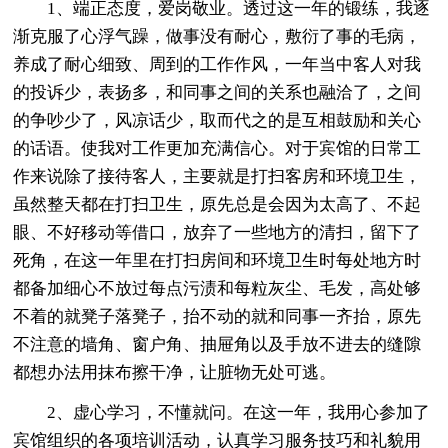
1、端正态度，爱岗敬业。透过这一年的锻练，我逐
渐克服了心浮气躁，做事没有耐心，敷衍了事的毛病，
养成了耐心细致、周到的工作作风，一年当中客人对我
的投诉少，表扬多，和同事之间的关系也融洽了，之间
的争吵少了，风凉话少，取而代之的是互相鼓励和关心
的话语。使我对工作更加充满信心。对于宾馆的日常工
作来说除了接待客人，主要就是打扫客房和环境卫生，
虽然整天都在打扫卫生，原先总是会因为太高了、不起
眼、不好移动等借口，放弃了一些地方的清扫，留下了
死角，在这一年里在打扫房间和环境卫生时每处地方时
都备加细心不放过每点污渍和每粒灰尘、毛发，高处够
不着的就凳子落凳子，抬不动的就和同事一齐抬，原先
不注意的墙角、窗户角、抽屉角以及手放不进去的缝隙
都想办法用抹布擦干净，让脏物无处可逃。
2、虚心学习，不懂就问。在这一年，我用心参加了
宾馆组织的各项培训活动，认真学习服务技巧和礼貌用