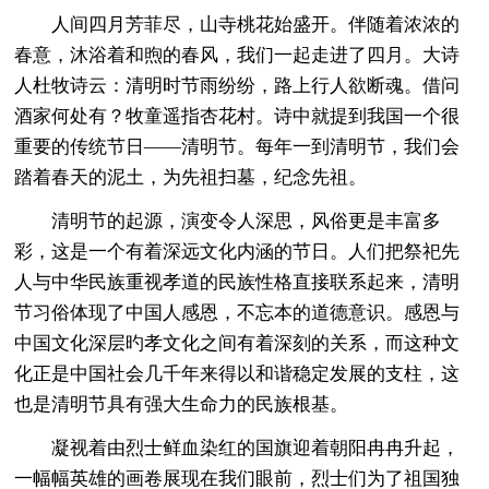
人间四月芳菲尽，山寺桃花始盛开。伴随着浓浓的
春意，沐浴着和煦的春风，我们一起走进了四月。大诗
人杜牧诗云：清明时节雨纷纷，路上行人欲断魂。借问
酒家何处有？牧童遥指杏花村。诗中就提到我国一个很
重要的传统节日——清明节。每年一到清明节，我们会
踏着春天的泥土，为先祖扫墓，纪念先祖。
清明节的起源，演变令人深思，风俗更是丰富多
彩，这是一个有着深远文化内涵的节日。人们把祭祀先
人与中华民族重视孝道的民族性格直接联系起来，清明
节习俗体现了中国人感恩，不忘本的道德意识。感恩与
中国文化深层旳孝文化之间有着深刻的关系，而这种文
化正是中国社会几千年来得以和谐稳定发展的支柱，这
也是清明节具有强大生命力的民族根基。
凝视着由烈士鲜血染红的国旗迎着朝阳冉冉升起，
一幅幅英雄的画卷展现在我们眼前，烈士们为了祖国独