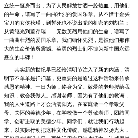
立统一挺身而出，为了人民解放甘洒一腔热血，用他们
的生命，谱写了一曲曲壮烈的爱国乐章。从不惜千金买
宝刀的女侠秋瑾，到誓死也不说出党的机密的刘胡兰；
从黄继光到董存瑞……无数英烈用他们的生命，谱写了
一曲曲壮烈的爱国乐章。我们缅怀先烈，是被他们那伟
大的生命价值所震撼。英勇的烈士们不愧为新中国永远
矗立的丰碑！
其实新的世纪早已经给清明节注入了新的内涵，清
明节不单单是扫扫墓，更重要的是通过这种活动来传承
感恩的精神。一日为师，终身为父。敬爱的老师授给我
知识，教会我做人。感谢老师，因为有了他们的教诲，
我的人生道路上才会洒满阳光。在家庭做一个孝敬父
母、关怀的美德少年，在学校做一个尊敬老师，团结同
学、创新进取的美德少年。同学们，就让我们行动起
来，以实际行动把这种文化传统、感恩精神发扬光大，