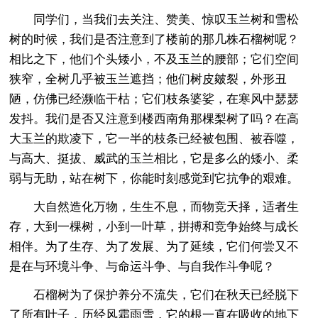
同学们，当我们去关注、赞美、惊叹玉兰树和雪松
树的时候，我们是否注意到了楼前的那几株石榴树呢？
相比之下，他们个头矮小，不及玉兰的腰部；它们空间
狭窄，全树几乎被玉兰遮挡；他们树皮皴裂，外形丑
陋，仿佛已经濒临干枯；它们枝条婆娑，在寒风中瑟瑟
发抖。我们是否又注意到楼西南角那棵梨树了吗？在高
大玉兰的欺凌下，它一半的枝条已经被包围、被吞噬，
与高大、挺拔、威武的玉兰相比，它是多么的矮小、柔
弱与无助，站在树下，你能时刻感觉到它抗争的艰难。
大自然造化万物，生生不息，而物竞天择，适者生
存，大到一棵树，小到一叶草，拼搏和竞争始终与成长
相伴。为了生存、为了发展、为了延续，它们何尝又不
是在与环境斗争、与命运斗争、与自我作斗争呢？
石榴树为了保护养分不流失，它们在秋天已经脱下
了所有叶子，历经风霜雨雪，它的根一直在吸收的地下