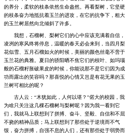
的养分，柔软的枝条依然生命盎然。再看梨树，它坚硬
的枝条奋力地抵抗着玉兰的进攻，在它的抗争下，粗大
的玉兰树居然向北倾斜了许多。
我想，石榴树、梨树它们的心中应该充满着自信，
凌冽的寒风终将停息，温暖的春天必会来到，当四月梨
花似雪、五月石榴如火的时候，美丽的颜色丝毫不啻于
玉兰花的典雅。夏日的骄阳晒不焦它们的枝叶、如玛瑙
般的石榴籽胀破果皮的时候，你能说那不是它们因为成
功而露出的笑容吗？那喜悦的心情又岂是有花无果的玉
兰树可相比的呢？
古人云：“木犹如此，人何以堪？”偌大的校园，我
为啥只关注这几棵石榴树与梨树呢？因为我一看到它
们，我就马上联想到了拼搏、奋斗、坚毅、自信和不屈
不挠的精神品质；马上联想到了那些处于逆境而不气
馁，奋力拼搏，自强不息的人们，还有那些处于弱势而