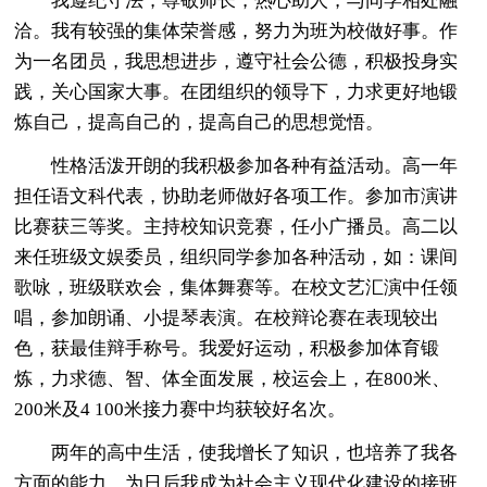
我遵纪守法，尊敬师长，热心助人，与同学相处融
洽。我有较强的集体荣誉感，努力为班为校做好事。作
为一名团员，我思想进步，遵守社会公德，积极投身实
践，关心国家大事。在团组织的领导下，力求更好地锻
炼自己，提高自己的，提高自己的思想觉悟。
性格活泼开朗的我积极参加各种有益活动。高一年
担任语文科代表，协助老师做好各项工作。参加市演讲
比赛获三等奖。主持校知识竞赛，任小广播员。高二以
来任班级文娱委员，组织同学参加各种活动，如：课间
歌咏，班级联欢会，集体舞赛等。在校文艺汇演中任领
唱，参加朗诵、小提琴表演。在校辩论赛在表现较出
色，获最佳辩手称号。我爱好运动，积极参加体育锻
炼，力求德、智、体全面发展，校运会上，在800米、
200米及4 100米接力赛中均获较好名次。
两年的高中生活，使我增长了知识，也培养了我各
方面的能力，为日后我成为社会主义现代化建设的接班