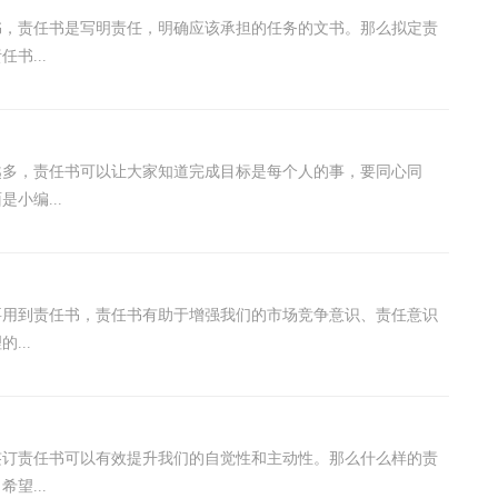
书，责任书是写明责任，明确应该承担的任务的文书。那么拟定责
书...
越多，责任书可以让大家知道完成目标是每个人的事，要同心同
小编...
要用到责任书，责任书有助于增强我们的市场竞争意识、责任意识
...
签订责任书可以有效提升我们的自觉性和主动性。那么什么样的责
望...